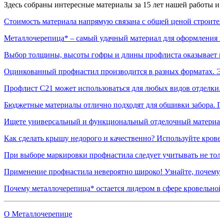
Здесь собраны интересные материалы за 15 лет нашей работы и
Стоимость материала напрямую связана с общей ценой строител
Металлочерепица* – самый удачный материал для оформления кр
Выбор толщины, высоты гофры и длины профлиста оказывает 
Оцинкованный профнастил производится в разных форматах. Э
Профлист С21 может использоваться для любых видов отделки.
Бюджетные материалы отлично подходят для обшивки забора. 
Ищете универсальный и функциональный отделочный материал
Как сделать крышу недорого и качественно? Используйте кров
При выборе маркировки профнастила следует учитывать не толь
Применение профнастила невероятно широко! Узнайте, почему 
Почему металлочерепица* остается лидером в сфере кровельно
О Металлочерепице