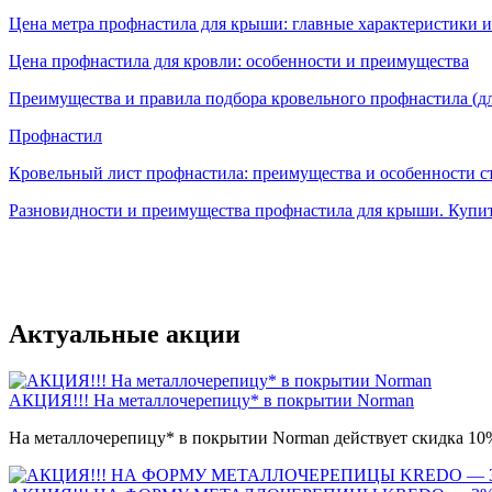
Цена метра профнастила для крыши: главные характеристики 
Цена профнастила для кровли: особенности и преимущества
Преимущества и правила подбора кровельного профнастила (д
Профнастил
Кровельный лист профнастила: преимущества и особенности с
Разновидности и преимущества профнастила для крыши. Купи
Актуальные акции
АКЦИЯ!!! На металлочерепицу* в покрытии Norman
На металлочерепицу* в покрытии Norman действует скидка 10% 