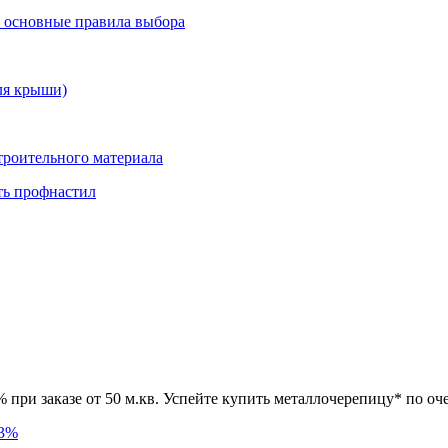
и основные правила выбора
ля крыши)
троительного материала
ть профнастил
при заказе от 50 м.кв. Успейте купить металлочерепицу* по оче