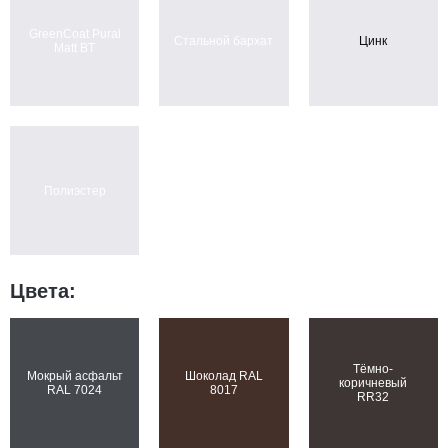
GreenCoat Pural
Стальной бархат
Цинк
Matt BT
Полиэстер
Цвета:
Тёмно-
Мокрый асфальт
Шоколад RAL
коричневый
RAL 7024
8017
RR32