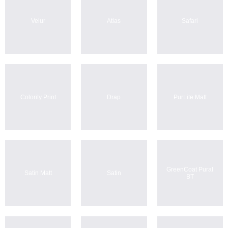
Velur
Atlas
Safari
Colority Print
Drap
PurLite Мatt
GreenСoat Pural
Satin Мatt
Satin
BT