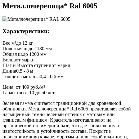
Металлочерепица* Ral 6005
Характеристики:
Вес м²
до 12 кг
Полезная ш.
до 1180 мм
Общая ш.
до 1200 мм
Волна
от марки
Шаг и Высота ступени
от марки
Длина
0,5 - 8 м
Толщина металла
0,4 - 0,6 мм
Цена:
от 409 руб./м²
Гарантия от 10 до 50 лет
Зеленая гамма считается традиционной для кровельной
облицовки. Металлочерепица* Ral 6005 представляет собой
насыщенный темно-зеленый оттенок с матовым или
глянцевым финишем. Краситель изготавливают на
органической полимерной базе, что дает повышенную
цветостойкость и устойчивость состава. Покрытие
невосприимчиво к жаре, морозам или высокой влажности,