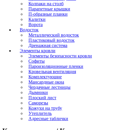
Колпаки на столб
Парапетные крышки
П-образные планки
Калитки
Ворота
Водосток
Металлический водосток
Пластиковый водосток
Дренажная система
Элементы кровли
Элементы безопасности кровли
Софиты
Пароизоляционные пленки
Кровельная вентиляция
Комплектующие
Мансардные окна
Чердачные лестницы
Дымники
Плоский лист
Саморезы
Кожухи на трубу
Утеплитель
Адресные таблички