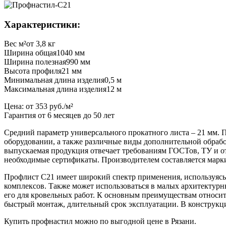
Характеристики:
Вес м²
от 3,8 кг
Ширина общая
1040 мм
Ширина полезная
990 мм
Высота профиля
21 мм
Минимальная длина изделия
0,5 м
Максимальная длина изделия
12 м
Цена:
от 353 руб./м²
Гарантия от 6 месяцев до 50 лет
Средний параметр универсального прокатного листа – 21 мм. 
оборудовании, а также различные виды дополнительной обрабо
выпускаемая продукция отвечает требованиям ГОСТов, ТУ и от
необходимые сертификаты. Производителем составляется марк
Профлист С21 имеет широкий спектр применения, используясь
комплексов. Также может использоваться в малых архитектурн
его для кровельных работ. К основным преимуществам относит
быстрый монтаж, длительный срок эксплуатации. В конструкци
Купить профнастил можно по выгодной цене в Рязани.