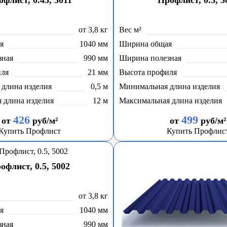
флист, 0.45, 3011
Профлист, 0.5, 3
от 3,8 кг
Вес м²
я
1040 мм
Ширина общая
зная
990 мм
Ширина полезная
иля
21 мм
Высота профиля
длина изделия
0,5 м
Минимальная длина изделия
 длина изделия
12 м
Максимальная длина изделия
426
499
от
руб/м²
от
руб/м²
Купить Профлист
Купить Профлис
офлист, 0.5, 5002
от 3,8 кг
я
1040 мм
зная
990 мм