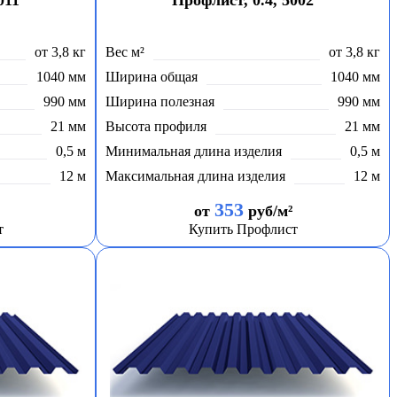
011
Профлист, 0.4, 5002
от 3,8 кг
Вес м²
от 3,8 кг
1040 мм
Ширина общая
1040 мм
990 мм
Ширина полезная
990 мм
21 мм
Высота профиля
21 мм
0,5 м
Минимальная длина изделия
0,5 м
12 м
Максимальная длина изделия
12 м
353
от
руб/м²
т
Купить Профлист