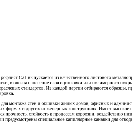
Профлист С21 выпускается из качественного листового металло
тки, включая нанесение слоя оцинковки или полимерного покры
раслевых стандартов. Из каждой партии отбираются образцы, п
ировка.
 для монтажа стен и обшивки жилых домов, офисных и админис
ых формах и других инженерных конструкциях. Имеет высокое по
ся прочность, стойкость к процессам коррозии, воздействию ни
и предусмотрены специальные капиллярные канавки для отвода о